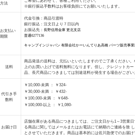
ご希望にあわせて、各種ご利用ください。
方法
※銀行振込手数料はお客様負担にてお願いいたします。
代金引換：商品引渡時
銀行振込：注文日より７日以内
お振込先：
長野信用金庫 更北支店
お支払い
普通0277136
期限
キャンプインジャパン 有限会社かーいんてりあ高橋 パーツ販売事業
商品発送の送料は、元払いといたしますのでご了承ください。なお
送料
上のお買い上げで送料無料になります。但し、クレジットカー
品、長尺商品につきましては別途送料が発生する場合がござい
￥10,000-未満 ： ￥324-
￥30,000-未満 ： ￥432-
代引き手
￥100,000-未満 ： ￥648-
数料
￥100,000-以上 ： ￥1,080-
店舗在庫がある商品につきましては、ご注文日から1～3営業
お届け日
る商品に関してはメールまたはお電話にて納期のご連絡を致 
とさせていただきます。商品は基本的には佐川急便でのお届け