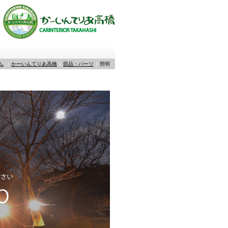
ム
かーいんてりあ高橋
部品・パーツ
照明