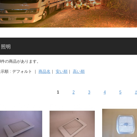
照明
78件の商品があります。
示順 : デフォルト ｜
商品名
｜
安い順
｜
高い順
1
2
3
4
5