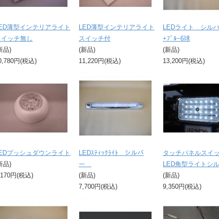
LED薄型インテリアライト
LED薄型インテリアライト
LEDライト シルバ
スイッチ無し
スイッチ付
+ﾌﾞﾙｰ6球
新品)
(新品)
(新品)
0,780円(税込)
11,220円(税込)
13,200円(税込)
LEDプッシュダウンライト
LEDｽﾃｨｯｸﾗｲﾄ シルバ
タッチパネルスイ
新品)
ー
LED角型ライトシ
,170円(税込)
(新品)
(新品)
7,700円(税込)
9,350円(税込)