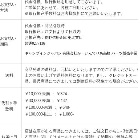
代金引換、銀行振込を用意してございます。
お支払い
ご希望にあわせて、各種ご利用ください。
方法
※銀行振込手数料はお客様負担にてお願いいたします。
代金引換：商品引渡時
銀行振込：注文日より７日以内
お振込先：
長野信用金庫 更北支店
お支払い
普通0277136
期限
キャンプインジャパン 有限会社かーいんてりあ高橋 パーツ販売事業
商品発送の送料は、元払いといたしますのでご了承ください。なお
送料
上のお買い上げで送料無料になります。但し、クレジットカー
品、長尺商品につきましては別途送料が発生する場合がござい
￥10,000-未満 ： ￥324-
￥30,000-未満 ： ￥432-
代引き手
￥100,000-未満 ： ￥648-
数料
￥100,000-以上 ： ￥1,080-
店舗在庫がある商品につきましては、ご注文日から1～3営業
お届け日
る商品に関してはメールまたはお電話にて納期のご連絡を致 