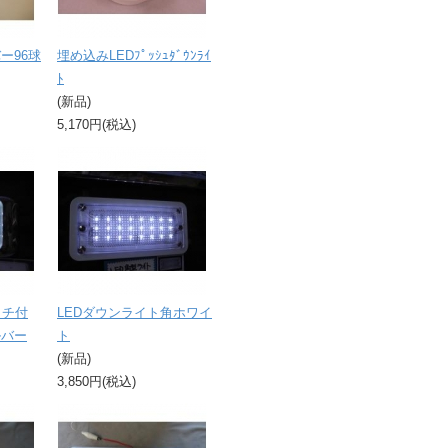
ー96球
埋め込みLEDﾌﾟｯｼｭﾀﾞｳﾝﾗｲ
ﾄ
(新品)
5,170円(税込)
ッチ付
LEDダウンライト角ホワイ
ルバー
ト
(新品)
3,850円(税込)