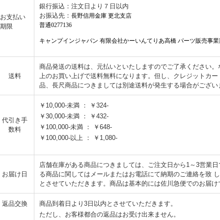
銀行振込：注文日より７日以内
お振込先：
長野信用金庫 更北支店
お支払い
普通0277136
期限
キャンプインジャパン 有限会社かーいんてりあ高橋 パーツ販売事業
商品発送の送料は、元払いといたしますのでご了承ください。なお
送料
上のお買い上げで送料無料になります。但し、クレジットカー
品、長尺商品につきましては別途送料が発生する場合がござい
￥10,000-未満 ： ￥324-
￥30,000-未満 ： ￥432-
代引き手
￥100,000-未満 ： ￥648-
数料
￥100,000-以上 ： ￥1,080-
店舗在庫がある商品につきましては、ご注文日から1～3営業
お届け日
る商品に関してはメールまたはお電話にて納期のご連絡を致 
とさせていただきます。商品は基本的には佐川急便でのお届け
返品交換
商品到着日より3日以内とさせていただきます。
ただし、お客様都合の返品はお受け出来ません。