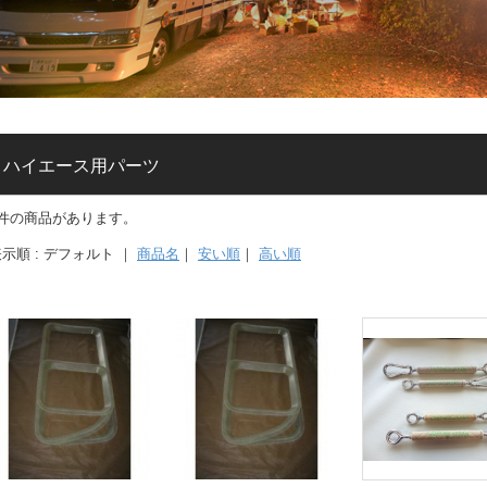
ハイエース用パーツ
9件の商品があります。
示順 : デフォルト ｜
商品名
｜
安い順
｜
高い順