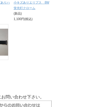
ズありハ
小キズありエリプス 8W
蛍光灯クローム
(新品)
1,100円(税込)
にお問い合わせ下さい。