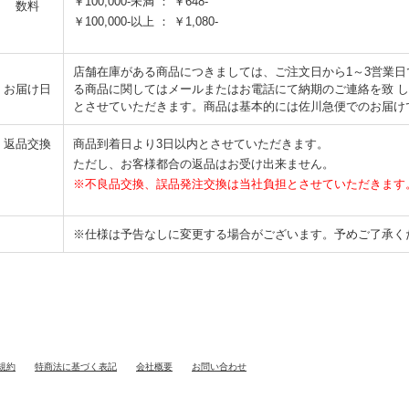
￥100,000-未満 ： ￥648-
数料
￥100,000-以上 ： ￥1,080-
店舗在庫がある商品につきましては、ご注文日から1～3営業
お届け日
る商品に関してはメールまたはお電話にて納期のご連絡を致 
とさせていただきます。商品は基本的には佐川急便でのお届け
返品交換
商品到着日より3日以内とさせていただきます。
ただし、お客様都合の返品はお受け出来ません。
※不良品交換、誤品発注交換は当社負担とさせていただきます
※仕様は予告なしに変更する場合がございます。予めご了承く
規約
特商法に基づく表記
会社概要
お問い合わせ