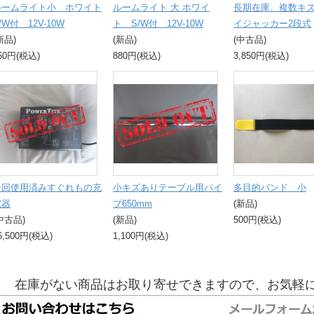
ルームライト小 ホワイト
ルームライト 大 ホワイ
長期在庫、複数キ
/W付 12V-10W
ト S/W付 12V-10W
イジャッカー2段式
新品)
(新品)
(中古品)
50円(税込)
880円(税込)
3,850円(税込)
一回使用済みすぐれもの充
小キズありテーブル用パイ
多目的バンド 小
電器
プ650mm
(新品)
中古品)
(新品)
500円(税込)
6,500円(税込)
1,100円(税込)
在庫がない商品はお取り寄せできますので、お気軽