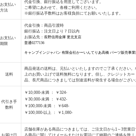
代金引換、銀行振込を用意してございます。
お支払い
ご希望にあわせて、各種ご利用ください。
方法
※銀行振込手数料はお客様負担にてお願いいたします。
代金引換：商品引渡時
銀行振込：注文日より７日以内
お振込先：
長野信用金庫 更北支店
お支払い
普通0277136
期限
キャンプインジャパン 有限会社かーいんてりあ高橋 パーツ販売事業
商品発送の送料は、元払いといたしますのでご了承ください。なお
送料
上のお買い上げで送料無料になります。但し、クレジットカー
品、長尺商品につきましては別途送料が発生する場合がござい
￥10,000-未満 ： ￥324-
￥30,000-未満 ： ￥432-
代引き手
￥100,000-未満 ： ￥648-
数料
￥100,000-以上 ： ￥1,080-
店舗在庫がある商品につきましては、ご注文日から1～3営業
お届け日
る商品に関してはメールまたはお電話にて納期のご連絡を致 