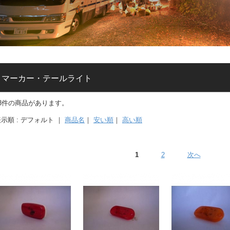
マーカー・テールライト
13件の商品があります。
示順 : デフォルト ｜
商品名
｜
安い順
｜
高い順
1
2
次へ