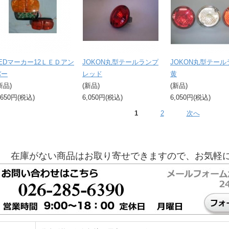
LEDマーカー12ＬＥＤアン
JOKON丸型テールランプ
JOKON丸型テール
バー
レッド
黄
新品)
(新品)
(新品)
,650円(税込)
6,050円(税込)
6,050円(税込)
1
2
次へ
在庫がない商品はお取り寄せできますので、お気軽