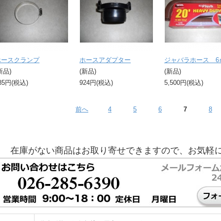
ホースクランプ
ホースアダプター
ジャバラホース 6
新品)
(新品)
(新品)
85円(税込)
924円(税込)
5,500円(税込)
前へ
4
5
6
7
8
在庫がない商品はお取り寄せできますので、お気軽