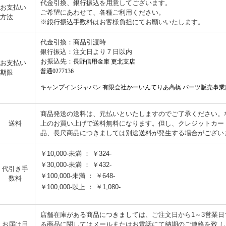
代金引換、銀行振込を用意してございます。
お支払い
ご希望にあわせて、各種ご利用ください。
方法
※銀行振込手数料はお客様負担にてお願いいたします。
代金引換：商品引渡時
銀行振込：注文日より７日以内
お振込先：
長野信用金庫 更北支店
お支払い
普通0277136
期限
キャンプインジャパン 有限会社かーいんてりあ高橋 パーツ販売事業
商品発送の送料は、元払いといたしますのでご了承ください。なお
送料
上のお買い上げで送料無料になります。但し、クレジットカー
品、長尺商品につきましては別途送料が発生する場合がござい
￥10,000-未満 ： ￥324-
￥30,000-未満 ： ￥432-
代引き手
￥100,000-未満 ： ￥648-
数料
￥100,000-以上 ： ￥1,080-
店舗在庫がある商品につきましては、ご注文日から1～3営業
お届け日
る商品に関してはメールまたはお電話にて納期のご連絡を致 