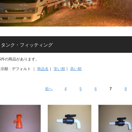
タンク・フィッティング
85件の商品があります。
示順 : デフォルト ｜
商品名
｜
安い順
｜
高い順
前へ
4
5
6
7
8